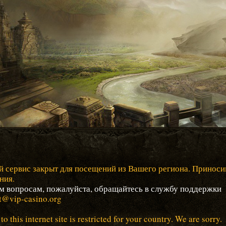
 сервис закрыт для посещений из Вашего региона. Приноси
ния.
м вопросам, пожалуйста, обращайтесь в службу поддержки
t@vip-casino.org
to this internet site is restricted for your country. We are sorry.