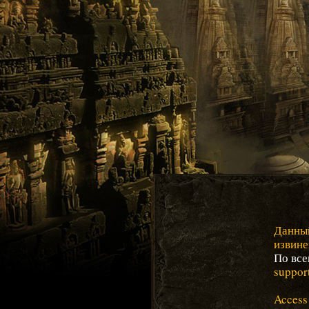
Данный
извине
По все
suppor
Access 